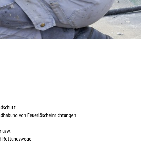
ndschutz
andhabung von Feuerlöscheinrichtungen
n usw.
und Rettungswege