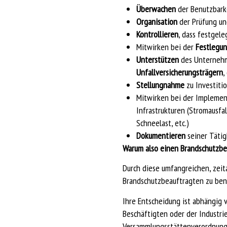
Überwachen
der Benutzbark
Organisation
der Prüfung un
Kontrollieren
, dass festge
Mitwirken bei der
Festlegu
Unterstützen
des Unterneh
Unfallversicherungsträgern
,
Stellungnahme
zu Investiti
Mitwirken bei der Impleme
Infrastrukturen (Stromausfal
Schneelast, etc.)
Dokumentieren
seiner Tätig
Warum also einen Brandschutzbe
Durch diese umfangreichen, zeit
Brandschutzbeauftragten zu be
Ihre Entscheidung ist abhängig 
Beschäftigten oder der Industri
Versammlungsstättenverordnung