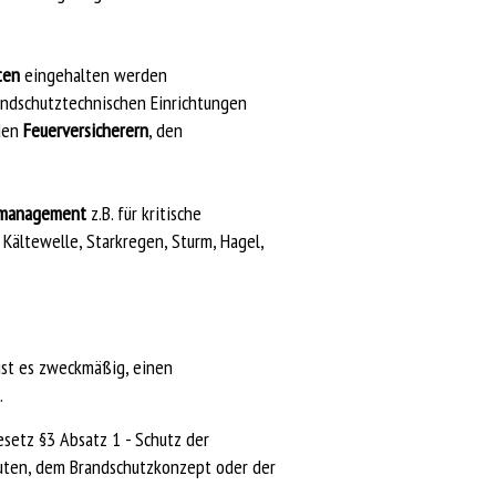
ten
eingehalten werden
andschutztechnischen Einrichtungen
den
Feuerversicherern
, den
lmanagement
z.B. für kritische
 Kältewelle, Starkregen, Sturm, Hagel,
ist es zweckmäßig, einen
.
setz §3 Absatz 1 - Schutz der
auten, dem Brandschutzkonzept oder der