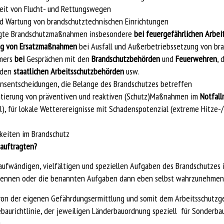
eit von Flucht- und Rettungswegen
d Wartung von brandschutztechnischen Einrichtungen
legte Brandschutzmaßnahmen insbesondere
bei feuergefährlichen Arbei
ng von Ersatzmaßnahmen
bei Ausfall und Außerbetriebssetzung von br
mers
bei
Gesprächen mit den
Brandschutzbehörden
und
Feuerwehren
, 
 den
staatlichen Arbeitsschutzbehörden
usw.
onsentscheidungen, die Belange des Brandschutzes betreffen
ntierung von präventiven und reaktiven (Schutz)Maßnahmen im
Notfal
l), für lokale Wetterereignisse mit Schadenspotenzial (extreme Hitze-/
keiten im Brandschutz
auftragten?
aufwändigen, vielfältigen und speziellen Aufgaben des Brandschutzes 
nennen oder die benannten Aufgaben dann eben selbst wahrzunehmen
von der eigenen Gefährdungsermittlung und somit dem Arbeitsschutzge
ebaurichtlinie, der jeweiligen Länderbauordnung speziell für Sonderb
.